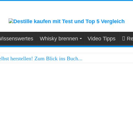
issenswertes
Whisky brennen
Video Tipps
Re
lbst herstellen! Zum Blick ins Buch...
 Schnapsbrennen! Zum Blick ins Buch...
bby-Whiskybrenner! Zum Blick ins Buch...