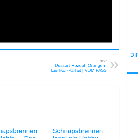
DI
Next
Dessert-Rezept: Orangen-
Eierlikör-Parfait | VOM FASS
napsbrennen
Schnapsbrennen