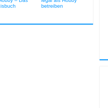
 Hobby – Das
legal als Hobby
xisbuch
betreiben