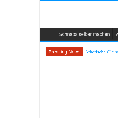
Schnaps selber machen
W
Breaking News
Ätherische Öle se
Bestseller Buch:
Handbuch für Ho