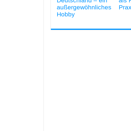
Deutschland – ein
als
außergewöhnliches
Pra
Hobby