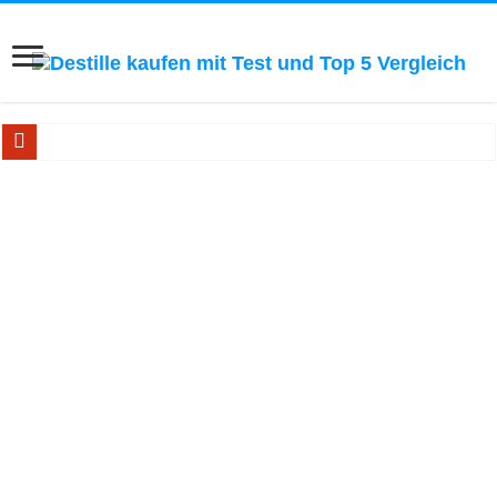
Ätherische Öle selbst herstellen! Zum Blick ins Buch...
Bestseller Buch: Schnapsbrennen! Zum Blick ins Buch...
Handbuch für Hobby-Whiskybrenner! Zum Blick ins Buch..