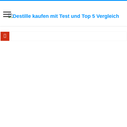
Ätherische Öle selbst herstellen! Zum Blick ins Buch...
Bestseller Buch: Schnapsbrennen! Zum Blick ins Buch...
Handbuch für Hobby-Whiskybrenner! Zum Blick ins Buch..