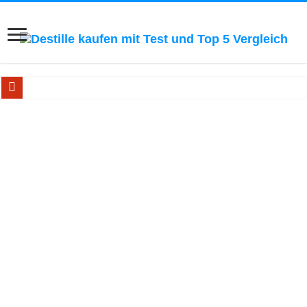
Ätherische Öle selbst herstellen! Zum Blick ins Buch...
Bestseller Buch: Schnapsbrennen! Zum Blick ins Buch...
Handbuch für Hobby-Whiskybrenner! Zum Blick ins Buch..