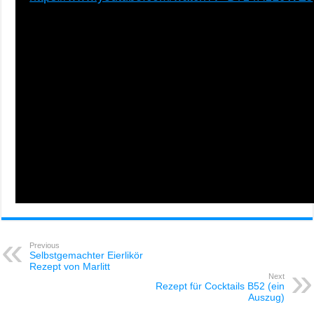
Previous
Selbstgemachter Eierlikör
Rezept von Marlitt
Next
Rezept für Cocktails B52 (ein
Auszug)