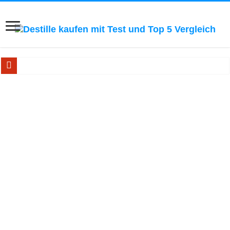
Ätherische Öle selbst herstellen! Zum Blick ins Buch...
Bestseller Buch: Schnapsbrennen! Zum Blick ins Buch...
Handbuch für Hobby-Whiskybrenner! Zum Blick ins Buch..