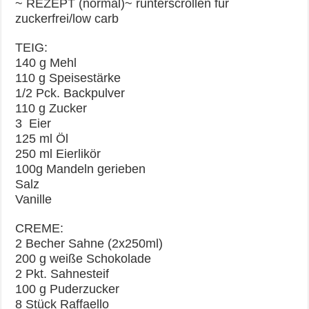
~ REZEPT (normal)~ runterscrollen für
zuckerfrei/low carb
TEIG:
140 g Mehl
110 g Speisestärke
1/2 Pck. Backpulver
110 g Zucker
3 Eier
125 ml Öl
250 ml Eierlikör
100g Mandeln gerieben
Salz
Vanille
CREME:
2 Becher Sahne (2x250ml)
200 g weiße Schokolade
2 Pkt. Sahnesteif
100 g Puderzucker
8 Stück Raffaello