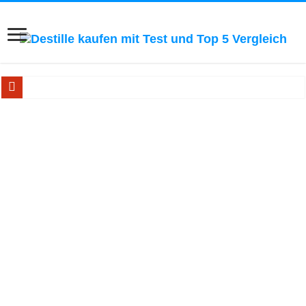
Ätherische Öle selbst herstellen! Zum Blick ins Buch...
Bestseller Buch: Schnapsbrennen! Zum Blick ins Buch...
Handbuch für Hobby-Whiskybrenner! Zum Blick ins Buch..