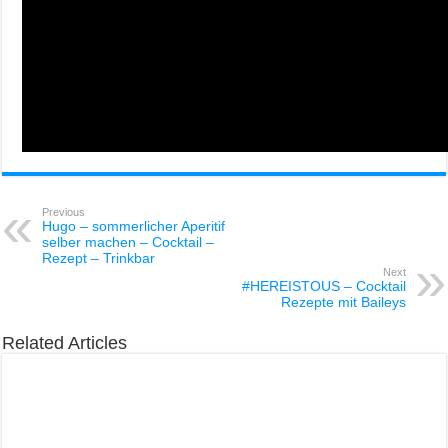
Previous
Hugo – sommerlicher Aperitif
selber machen – Cocktail –
Rezept – Trinkbar
Next
#HEREISTOUS – Cocktail
Rezepte mit Baileys
Related Articles